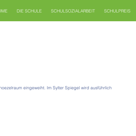
OME
DIE SCHULE
SCHULSOZIALARBEIT
SCHULPREIS
ezelraum eingeweiht. Im Sylter Spiegel wird ausführlich 