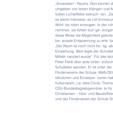
„Snoezelen“- Raums: Dort können di
umgeben von leisen Klängen und 
lodien Lichteffekte betrach- ten. „
es weckt Interesse, es ruft Erinne
Wohl- be nden erzeugen. In der r
nommen, sie fühlen sich ge- borgen“
diese Weise die Möglichkeit gebot
be- wusste Entspannung zu erle- b
„Der Raum ist noch nicht fer- tig, abe
Einweihung. Wert legte der Schulleit
Mitteln nanziert wurde“. Für das letz
Peter Feldt über jede Unter- stützu
Schulleiter wenden. Er ist unter d
Fördervereins der Schule: IBAN DE
stitutionen und Einzelper- sonen ha
Kulturverein; La- dies Circle; Thom
CDU-Bundestagsabgeordne- te für N
Christiansen – Holz- und Baustoffz
und der Förderverein der Schule St.