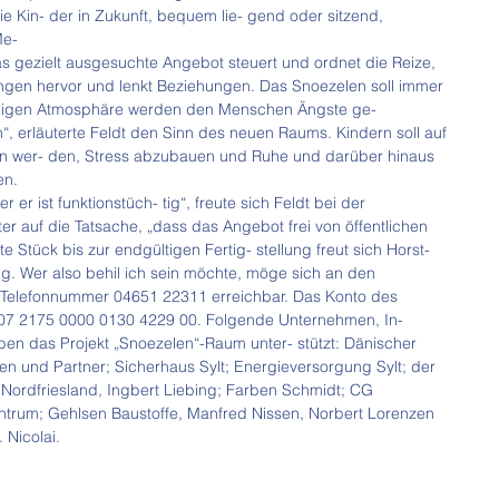
e Kin- der in Zukunft, bequem lie- gend oder sitzend, 
Me-
Das gezielt ausgesuchte Angebot steuert und ordnet die Reize, 
rungen hervor und lenkt Beziehungen. Das Snoezelen soll immer 
uhigen Atmosphäre werden den Menschen Ängste ge- 
, erläuterte Feldt den Sinn des neuen Raums. Kindern soll auf 
en wer- den, Stress abzubauen und Ruhe und darüber hinaus 
en.
r er ist funktionstüch- tig“, freute sich Feldt bei der 
er auf die Tatsache, „dass das Angebot frei von öffentlichen 
te Stück bis zur endgültigen Fertig- stellung freut sich Horst- 
ng. Wer also behil ich sein möchte, möge sich an den 
er Telefonnummer 04651 22311 erreichbar. Das Konto des 
07 2175 0000 0130 4229 00. Folgende Unternehmen, In- 
ben das Projekt „Snoezelen“-Raum unter- stützt: Dänischer 
sen und Partner; Sicherhaus Sylt; Energieversorgung Sylt; der 
ordfriesland, Ingbert Liebing; Farben Schmidt; CG 
entrum; Gehlsen Baustoffe, Manfred Nissen, Norbert Lorenzen 
 Nicolai.