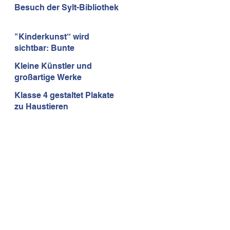
Mathematikolympiade
Besuch der Sylt-Bibliothek
"Kinderkunst“ wird
sichtbar: Bunte
Insektenhäuser erobern
Kleine Künstler und
den Rathauspark!
großartige Werke
Klasse 4 gestaltet Plakate
zu Haustieren