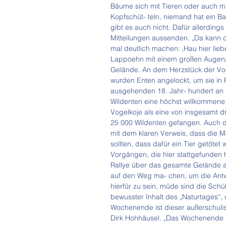
Bäume sich mit Tieren oder auch mit
Kopfschüt- teln, niemand hat ein 
gibt es auch nicht. Dafür allerding
Mitteilungen aussenden. „Da kann d
mal deutlich machen: ‚Hau hier lieb
Lappoehn mit einem großen Augenzw
Gelände. An dem Herzstück der Vog
wurden Enten angelockt, um sie in Re
ausgehenden 18. Jahr- hundert an 
Wildenten eine höchst willkommene
Vogelkoje als eine von insgesamt dr
25 000 Wildenten gefangen. Auch d
mit dem klaren Verweis, dass die M
sollten, dass dafür ein Tier getötet
Vorgängen, die hier stattgefunden
Rallye über das gesamte Gelände an
auf den Weg ma- chen, um die Antw
hierfür zu sein, müde sind die Schü
bewusster Inhalt des „Naturtages“,
Wochenende ist dieser außerschulisc
Dirk Hohhäusel. „Das Wochenende l