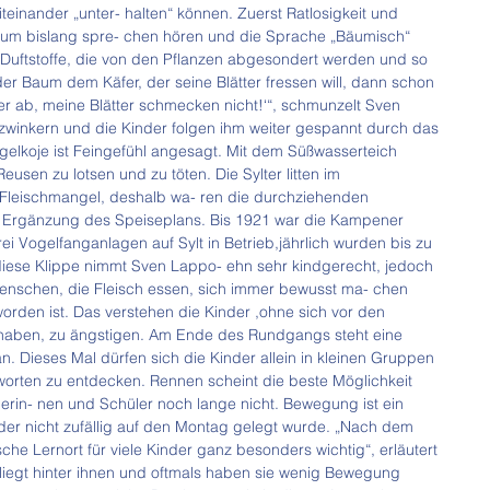
einander „unter- halten“ können. Zuerst Ratlosigkeit und 
Baum bislang spre- chen hören und die Sprache „Bäumisch“ 
s Duftstoffe, die von den Pflanzen abgesondert werden und so 
er Baum dem Käfer, der seine Blätter fressen will, dann schon 
er ab, meine Blätter schmecken nicht!‘“, schmunzelt Sven 
inkern und die Kinder folgen ihm weiter gespannt durch das 
elkoje ist Feingefühl angesagt. Mit dem Süßwasserteich 
usen zu lotsen und zu töten. Die Sylter litten im 
Fleischmangel, deshalb wa- ren die durchziehenden 
 Ergänzung des Speiseplans. Bis 1921 war die Kampener 
ei Vogelfanganlagen auf Sylt in Betrieb,jährlich wurden bis zu 
iese Klippe nimmt Sven Lappo- ehn sehr kindgerecht, jedoch 
enschen, die Fleisch essen, sich immer bewusst ma- chen 
 worden ist. Das verstehen die Kinder ,ohne sich vor den 
 haben, zu ängstigen. Am Ende des Rundgangs steht eine 
. Dieses Mal dürfen sich die Kinder allein in kleinen Gruppen 
orten zu entdecken. Rennen scheint die beste Möglichkeit 
lerin- nen und Schüler noch lange nicht. Bewegung ist ein 
 der nicht zufällig auf den Montag gelegt wurde. „Nach dem 
he Lernort für viele Kinder ganz besonders wichtig“, erläutert 
iegt hinter ihnen und oftmals haben sie wenig Bewegung 