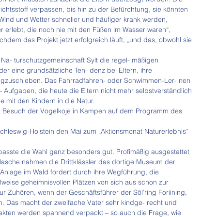
ichtsstoff verpassen, bis hin zu der Befürchtung, sie könnten 
 Wind und Wetter schneller und häufiger krank werden, 
 erlebt, die noch nie mit den Füßen im Wasser waren“, 
hdem das Projekt jetzt erfolgreich läuft, „und das, obwohl sie 
Na- turschutzgemeinschaft Sylt die regel- mäßigen 
der eine grundsätzliche Ten- denz bei Eltern, ihre 
wegzuschieben. Das Fahrradfahren- oder Schwimmen-Ler- nen 
– Aufgaben, die heute die Eltern nicht mehr selbstverständlich 
mit den Kindern in die Natur.
 Besuch der Vogelkoje in Kampen auf dem Programm des 
hleswig-Holstein den Mai zum „Aktionsmonat Naturerlebnis“ 
passte die Wahl ganz besonders gut. Profimäßig ausgestattet 
lasche nahmen die Drittklässler das dortige Museum der 
ie Anlage im Wald fordert durch ihre Wegführung, die 
eilweise geheimnisvollen Plätzen von sich aus schon zur 
nur Zuhören, wenn der Geschäftsführer der Söl’ring Foriining, 
. Das macht der zweifache Vater sehr kindge- recht und 
Fakten werden spannend verpackt – so auch die Frage, wie 