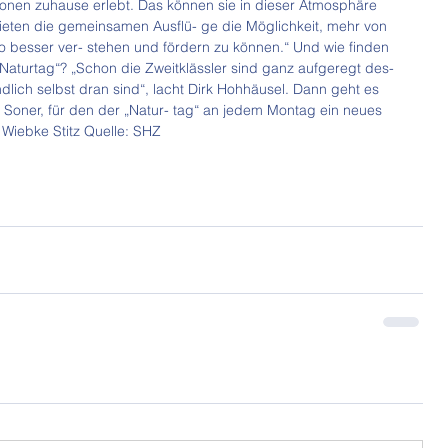
ionen zuhause erlebt. Das können sie in dieser Atmosphäre 
ieten die gemeinsamen Ausflü- ge die Möglichkeit, mehr von 
so besser ver- stehen und fördern zu können.“ Und wie finden 
Naturtag“? „Schon die Zweitklässler sind ganz aufgeregt des- 
dlich selbst dran sind“, lacht Dirk Hohhäusel. Dann geht es 
er Soner, für den der „Natur- tag“ an jedem Montag ein neues 
 Wiebke Stitz Quelle: SHZ