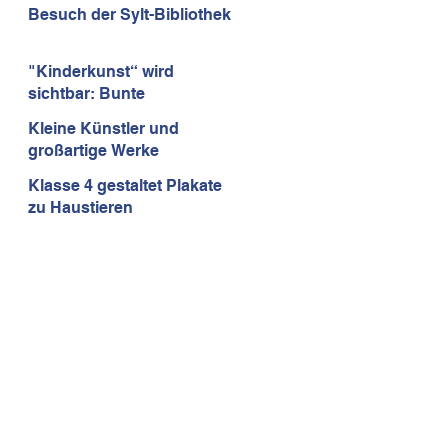
Mathematikolympiade
Besuch der Sylt-Bibliothek
"Kinderkunst“ wird
sichtbar: Bunte
Insektenhäuser erobern
Kleine Künstler und
den Rathauspark!
großartige Werke
Klasse 4 gestaltet Plakate
zu Haustieren