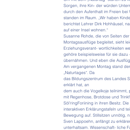
Sorgen, ihre Kin- der würden Unterr
durch den Aufenthalt im Freien bei
standen im Raum. „Wir haben Kinder
berichtet Lehrer Dirk Hohhäusel, nac
auf einer Insel wohnen.“
Susanne Rohde, die von Seiten der 
Montagsausflüge begleitet, sieht lei
Erziehungsverant- wortlichkeiten 
gehöre beispielsweise für sie dazu 
übernähmen. Und eben die Ausflüge 
Am vergangenen Montag stand der
„Naturtages“. Da
das Bildungszentrum des Landes Sc
erklärt hat, an
dem auch die Vogelkoje teilnimmt, 
mit Regenhose, Brotdose und Trinkf
Söl’ringForiining in ihren Besitz. D
interaktiven Erklärungstafeln und t
Bewegung auf. Stillsitzen unnötig, 
Sven Lappoehn, anfängt zu erklären
unterhaltsam. Wissenschaft- liche 