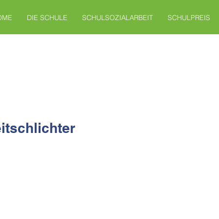
OME
DIE SCHULE
SCHULSOZIALARBEIT
SCHULPREIS
itschlichter