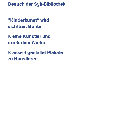
Mathematikolympiade
Besuch der Sylt-Bibliothek
"Kinderkunst“ wird
sichtbar: Bunte
Insektenhäuser erobern
Kleine Künstler und
den Rathauspark!
großartige Werke
Klasse 4 gestaltet Plakate
zu Haustieren