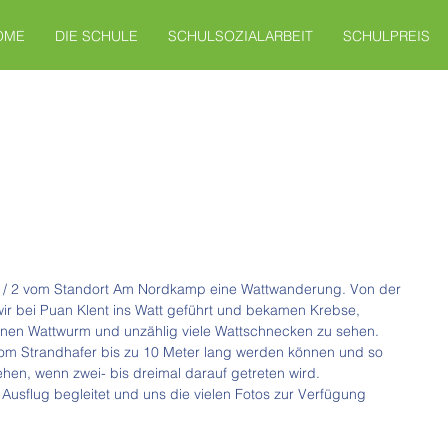
OME
DIE SCHULE
SCHULSOZIALARBEIT
SCHULPREIS
1 / 2 vom Standort Am Nordkamp eine Wattwanderung. Von der 
ir bei Puan Klent ins Watt geführt und bekamen Krebse, 
inen Wattwurm und unzählig viele Wattschnecken zu sehen. 
 vom Strandhafer bis zu 10 Meter lang werden können und so 
ehen, wenn zwei- bis dreimal darauf getreten wird. 
 Ausflug begleitet und uns die vielen Fotos zur Verfügung 