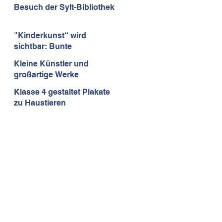
Mathematikolympiade
Besuch der Sylt-Bibliothek
"Kinderkunst“ wird
sichtbar: Bunte
Insektenhäuser erobern
Kleine Künstler und
den Rathauspark!
großartige Werke
Klasse 4 gestaltet Plakate
zu Haustieren