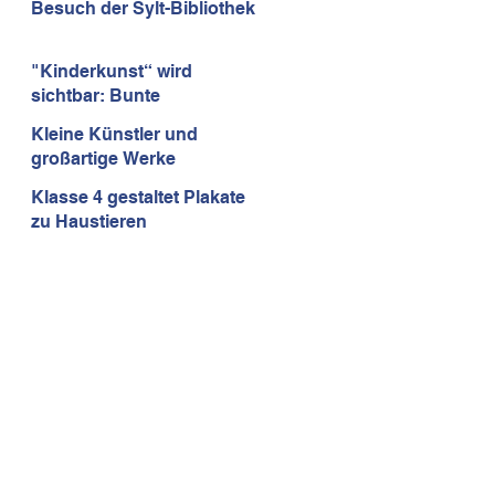
Besuch der Sylt-Bibliothek
0
"Kinderkunst“ wird
sichtbar: Bunte
Insektenhäuser erobern
Kleine Künstler und
den Rathauspark!
großartige Werke
Klasse 4 gestaltet Plakate
zu Haustieren