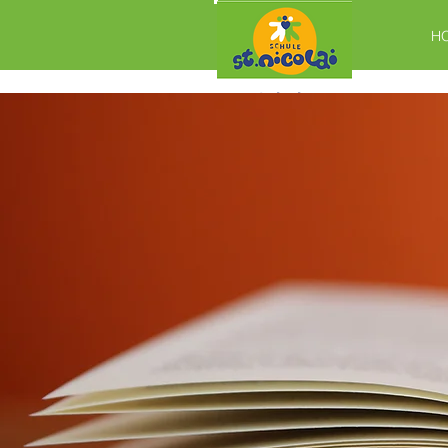
H
Schule
St. Nicolai